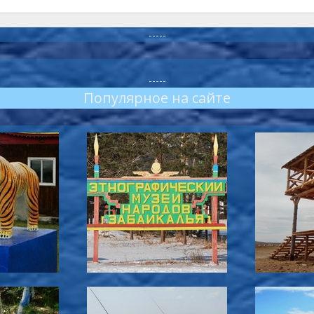
-----
-----
Популярное на сайте