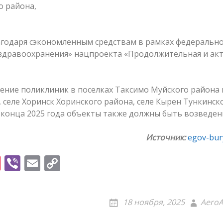
о района,
годаря сэкономленным средствам в рамках федеральн
здравоохранения» нацпроекта «Продолжительная и ак
дение поликлиник в поселках Таксимо Муйского района 
 селе Хоринск Хоринского района, селе Кырен Тункинск
о конца 2025 года объекты также должны быть возведен
Источник:
egov-bury
Pi
Vi
E
C
nt
b
m
o
er
er
ai
p
18 ноября, 2025
AeroA
e
l
y