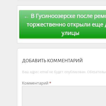
kl
er
u
a
A
e
u
as
r
m
p
Навигация
← В Гусиноозерске после рем
s
n
p
по
ni
al
торжественно открыли еще 
ki
улицы
записям
ДОБАВИТЬ КОММЕНТАРИЙ
Ваш адрес email не будет опубликован.
Обязатель
Комментарий
*