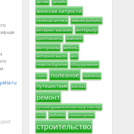
детям
дизайн
женские хитрости
зеленая аптека
зимняя рыбалка
ого
интерьер
интернет магазин
тивная
криптовалюты
майнинг
материалы
мебель
и
моторное масло
мчс
ого
новости Бурятии
оборудование
ы.
полезное
прическа
окунь
atia.ru
путешествия
рассказ
ремонт
русский драматический театр Улан-Удэ
рыбалка
рыба
своими руками
spid
строительство