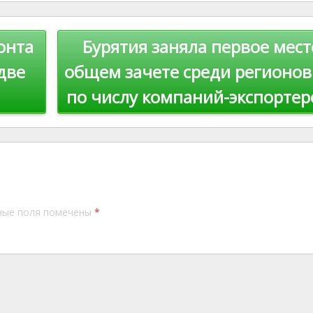
st
Li
n
онта
Бурятия заняла первое мест
k
две
общем зачете среди регионо
по числу компаний-экспорте
ные поля помечены
*