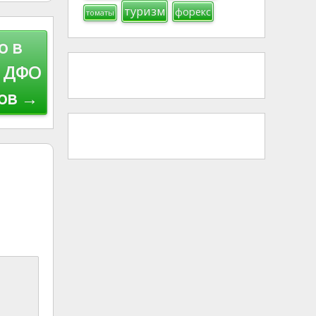
туризм
форекс
томаты
о в
в ДФО
ров →