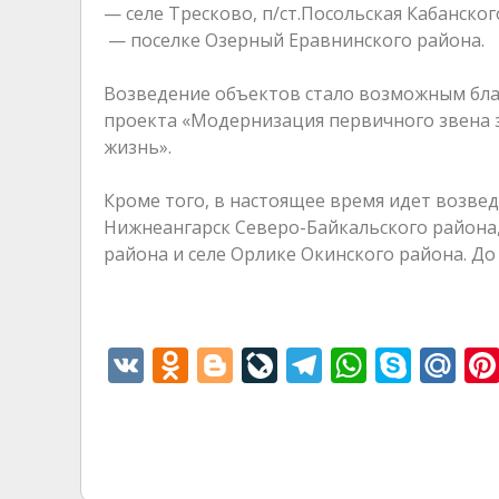
— селе Тресково, п/ст.Посольская Кабанског
— поселке Озерный Еравнинского района.
Возведение объектов стало возможным бла
проекта «Модернизация первичного звена 
жизнь».
Кроме того, в настоящее время идет возве
Нижнеангарск Северо-Байкальского района,
района и селе Орлике Окинского района. Д
V
O
Bl
Li
T
W
S
M
K
d
o
v
el
h
k
ai
n
g
eJ
e
at
y
l.
o
g
o
gr
s
p
R