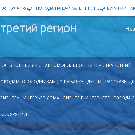
НАЯ
УЛАН-УДЭ
ПОГОДА НА БАЙКАЛЕ
ПРИРОДА БУРЯТИИ
М
третий регион
Нез
ПОЛЕЗНОЕ
БИЗНЕС
АВТОМОБИЛЬНОЕ
ВЕТЕР СТРАНСТВИЙ
ДОВОДАМ, ОГОРОДНИКАМ
О РЫБАЛКЕ
ДЕТЯМ
РАССКАЗЫ ДЛ
БИЗНЕСУ
ИНТЕРЬЕР ДОМА
БИЗНЕС В ИНТЕРНЕТЕ
ГОРОДА 
ЕКА БУРЯТИИ