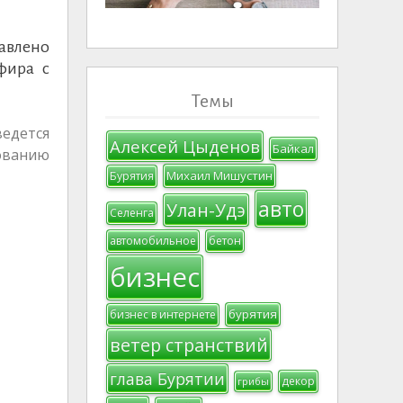
авлено
фира с
Темы
ведется
Алексей Цыденов
Байкал
ованию
Михаил Мишустин
Бурятия
авто
Улан-Удэ
Селенга
автомобильное
бетон
бизнес
бурятия
бизнес в интернете
ветер странствий
глава Бурятии
декор
грибы