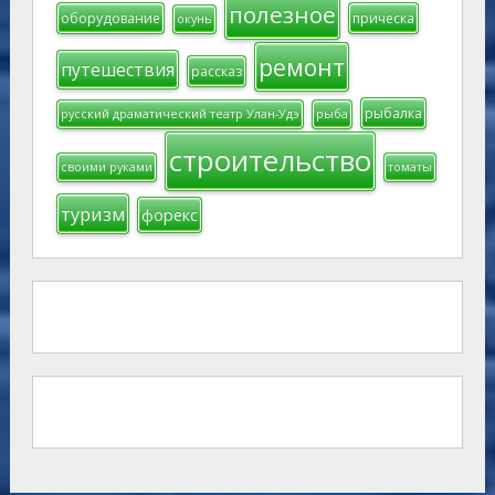
полезное
оборудование
прическа
окунь
ремонт
путешествия
рассказ
рыбалка
русский драматический театр Улан-Удэ
рыба
строительство
своими руками
томаты
туризм
форекс