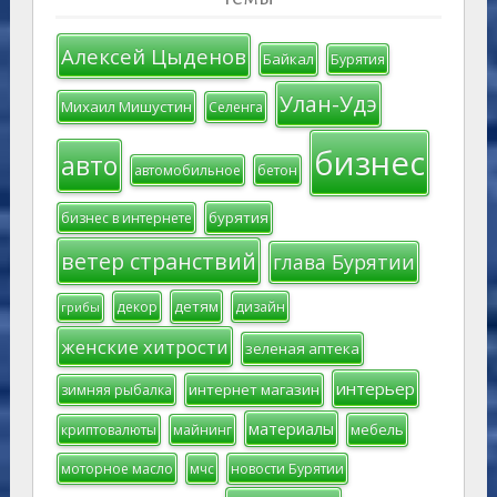
Алексей Цыденов
Байкал
Бурятия
Улан-Удэ
Михаил Мишустин
Селенга
бизнес
авто
автомобильное
бетон
бурятия
бизнес в интернете
ветер странствий
глава Бурятии
детям
декор
дизайн
грибы
женские хитрости
зеленая аптека
интерьер
интернет магазин
зимняя рыбалка
материалы
мебель
криптовалюты
майнинг
моторное масло
мчс
новости Бурятии