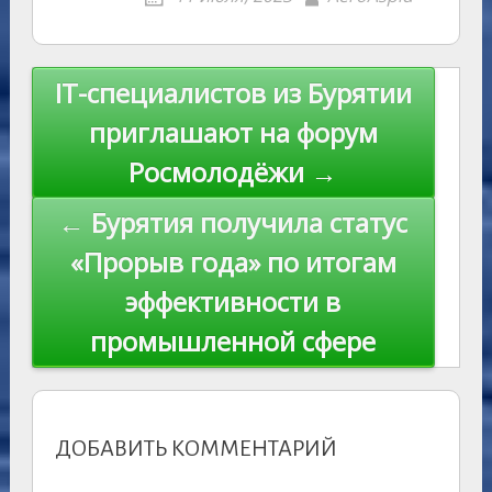
kl
er
u
a
A
e
u
e
l
y
as
r
m
p
st
Li
s
n
p
n
Навигация
IT-специалистов из Бурятии
ni
al
k
по
приглашают на форум
ki
записям
Росмолодёжи →
← Бурятия получила статус
«Прорыв года» по итогам
эффективности в
промышленной сфере
ДОБАВИТЬ КОММЕНТАРИЙ