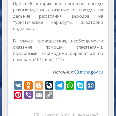
При неблагоприятном прогнозе погоды
рекомендуется отказаться от поездок на
дальние расстояния, выходов на
туристические маршруты, акватории
водоемов.
В случае происшествия, необходимости
оказания помощи спасателями,
пожарными, необходимо обращаться по
номерам «101» или «112».
Источник:
03.mchs.gov.ru
V
O
Bl
Li
T
W
S
M
K
d
o
v
el
h
k
ai
Pi
Vi
E
C
n
g
eJ
e
at
y
l.
nt
b
m
o
o
g
o
gr
s
p
R
er
er
ai
p
11 июля, 2023
AeroAspid