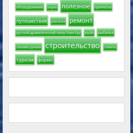
полезное
оборудование
прическа
окунь
ремонт
путешествия
рассказ
рыбалка
русский драматический театр Улан-Удэ
рыба
строительство
своими руками
томаты
туризм
форекс