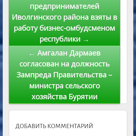
ni
al
k
по
предпринимателей
ki
записям
Иволгинского района взяты в
работу бизнес-омбудсменом
республики →
← Амгалан Дармаев
согласован на должность
Зампреда Правительства –
министра сельского
хозяйства Бурятии
ДОБАВИТЬ КОММЕНТАРИЙ