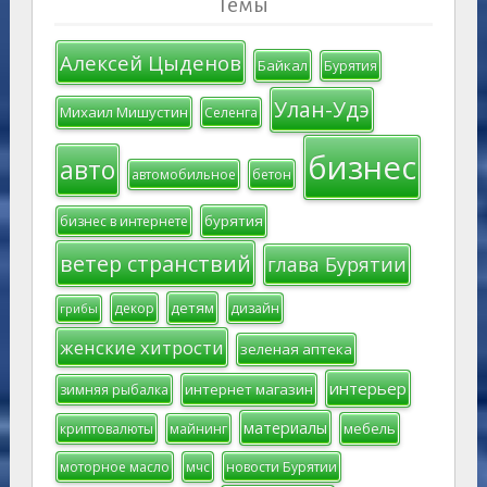
Темы
Алексей Цыденов
Байкал
Бурятия
Улан-Удэ
Михаил Мишустин
Селенга
бизнес
авто
автомобильное
бетон
бурятия
бизнес в интернете
ветер странствий
глава Бурятии
детям
декор
дизайн
грибы
женские хитрости
зеленая аптека
интерьер
интернет магазин
зимняя рыбалка
материалы
мебель
криптовалюты
майнинг
моторное масло
мчс
новости Бурятии