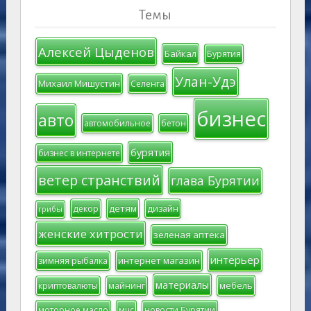
Темы
Алексей Цыденов
Байкал
Бурятия
Улан-Удэ
Михаил Мишустин
Селенга
бизнес
авто
автомобильное
бетон
бурятия
бизнес в интернете
ветер странствий
глава Бурятии
детям
декор
дизайн
грибы
женские хитрости
зеленая аптека
интерьер
интернет магазин
зимняя рыбалка
материалы
мебель
криптовалюты
майнинг
моторное масло
мчс
новости Бурятии