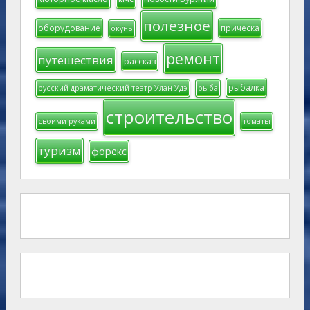
полезное
оборудование
прическа
окунь
ремонт
путешествия
рассказ
рыбалка
русский драматический театр Улан-Удэ
рыба
строительство
своими руками
томаты
туризм
форекс