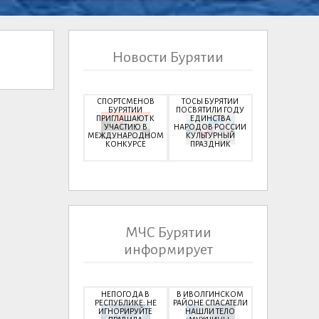
Новости Бурятии
СПОРТСМЕНОВ
ТОСЫ БУРЯТИИ
БУРЯТИИ
ПОСВЯТИЛИ ГОДУ
ПРИГЛАШАЮТ К
ЕДИНСТВА
УЧАСТИЮ В
НАРОДОВ РОССИИ
МЕЖДУНАРОДНОМ
КУЛЬТУРНЫЙ
КОНКУРСЕ
ПРАЗДНИК
МЧС Бурятии
информирует
НЕПОГОДА В
В ИВОЛГИНСКОМ
РЕСПУБЛИКЕ: НЕ
РАЙОНЕ СПАСАТЕЛИ
ИГНОРИРУЙТЕ
НАШЛИ ТЕЛО