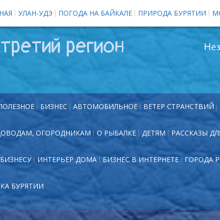
НАЯ
УЛАН-УДЭ
ПОГОДА НА БАЙКАЛЕ
ПРИРОДА БУРЯТИИ
М
третий регион
Нез
ПОЛЕЗНОЕ
БИЗНЕС
АВТОМОБИЛЬНОЕ
ВЕТЕР СТРАНСТВИЙ
ДОВОДАМ, ОГОРОДНИКАМ
О РЫБАЛКЕ
ДЕТЯМ
РАССКАЗЫ ДЛ
БИЗНЕСУ
ИНТЕРЬЕР ДОМА
БИЗНЕС В ИНТЕРНЕТЕ
ГОРОДА 
ЕКА БУРЯТИИ