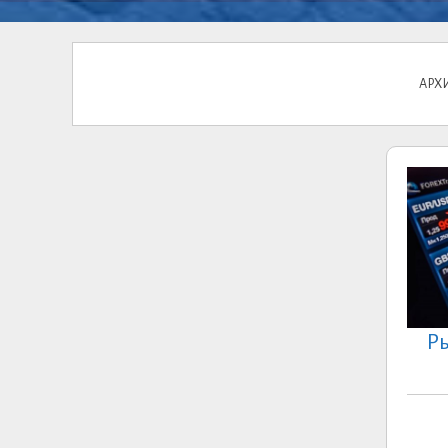
АРХ
Ры