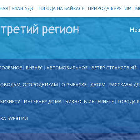
НАЯ
УЛАН-УДЭ
ПОГОДА НА БАЙКАЛЕ
ПРИРОДА БУРЯТИИ
М
третий регион
Нез
ПОЛЕЗНОЕ
БИЗНЕС
АВТОМОБИЛЬНОЕ
ВЕТЕР СТРАНСТВИЙ
ДОВОДАМ, ОГОРОДНИКАМ
О РЫБАЛКЕ
ДЕТЯМ
РАССКАЗЫ ДЛ
БИЗНЕСУ
ИНТЕРЬЕР ДОМА
БИЗНЕС В ИНТЕРНЕТЕ
ГОРОДА 
ЕКА БУРЯТИИ