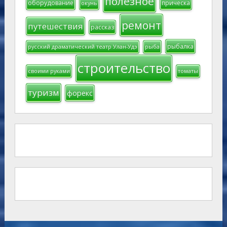
полезное
оборудование
прическа
окунь
ремонт
путешествия
рассказ
рыбалка
русский драматический театр Улан-Удэ
рыба
строительство
своими руками
томаты
туризм
форекс