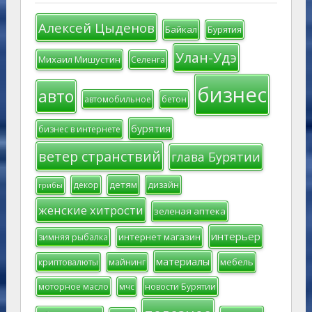
Алексей Цыденов
Байкал
Бурятия
Улан-Удэ
Михаил Мишустин
Селенга
бизнес
авто
автомобильное
бетон
бурятия
бизнес в интернете
ветер странствий
глава Бурятии
детям
декор
дизайн
грибы
женские хитрости
зеленая аптека
интерьер
интернет магазин
зимняя рыбалка
материалы
мебель
криптовалюты
майнинг
моторное масло
мчс
новости Бурятии