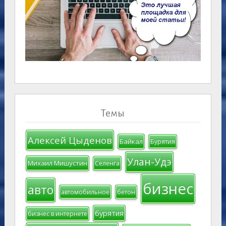
Темы
Алексей Цыденов
Байкал
Бурятия
Улан-Удэ
Михаил Мишустин
Селенга
бизнес
авто
автомобильное
бетон
бурятия
бизнес в интернете