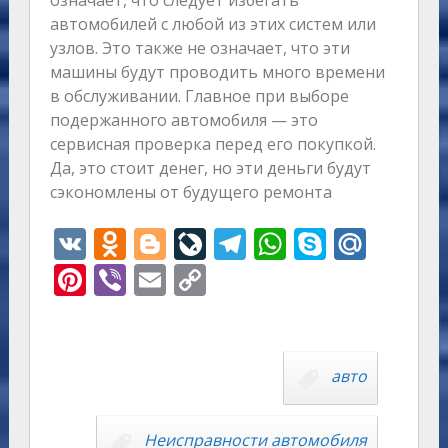
автомобилей с любой из этих систем или
узлов. Это также не означает, что эти
машины будут проводить много времени
в обслуживании. Главное при выборе
подержанного автомобиля — это
сервисная проверка перед его покупкой.
Да, это стоит денег, но эти деньги будут
сэкономлены от будущего ремонта
V
O
Bl
Li
T
W
S
M
K
d
o
v
el
h
k
ai
Pi
Vi
E
C
n
g
eJ
e
at
y
l.
nt
b
m
o
o
g
o
gr
s
p
R
er
er
ai
p
kl
er
u
a
A
e
u
e
l
y
авто
as
r
m
p
st
Li
s
n
p
n
Неисправности автомобиля