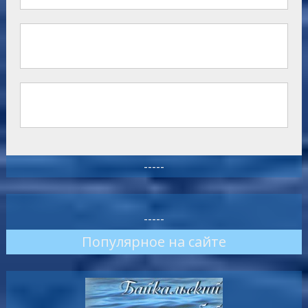
-----
-----
Популярное на сайте