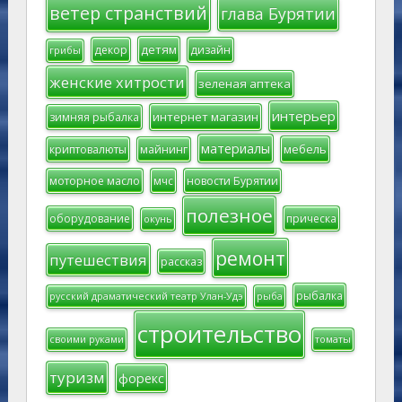
ветер странствий
глава Бурятии
детям
декор
дизайн
грибы
женские хитрости
зеленая аптека
интерьер
интернет магазин
зимняя рыбалка
материалы
мебель
криптовалюты
майнинг
моторное масло
мчс
новости Бурятии
полезное
оборудование
прическа
окунь
ремонт
путешествия
рассказ
рыбалка
русский драматический театр Улан-Удэ
рыба
строительство
своими руками
томаты
туризм
форекс