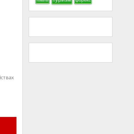
томаты
йствах