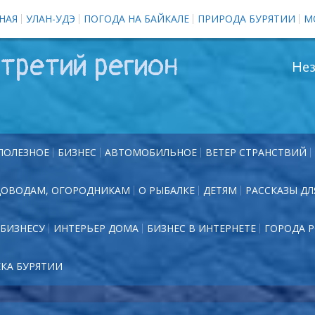
НАЯ
УЛАН-УДЭ
ПОГОДА НА БАЙКАЛЕ
ПРИРОДА БУРЯТИИ
М
третий регион
Нез
ПОЛЕЗНОЕ
БИЗНЕС
АВТОМОБИЛЬНОЕ
ВЕТЕР СТРАНСТВИЙ
ДОВОДАМ, ОГОРОДНИКАМ
О РЫБАЛКЕ
ДЕТЯМ
РАССКАЗЫ ДЛ
БИЗНЕСУ
ИНТЕРЬЕР ДОМА
БИЗНЕС В ИНТЕРНЕТЕ
ГОРОДА 
ЕКА БУРЯТИИ