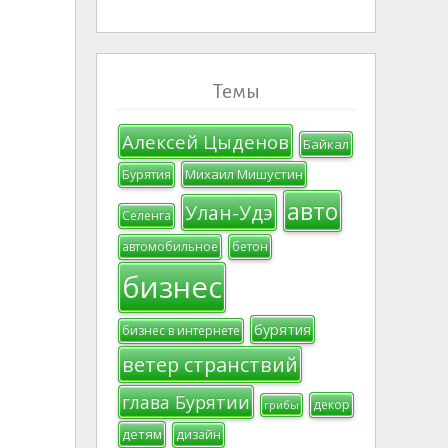
Темы
Алексей Цыденов
Байкал
Михаил Мишустин
Бурятия
авто
Улан-Удэ
Селенга
автомобильное
бетон
бизнес
бурятия
бизнес в интернете
ветер странствий
глава Бурятии
декор
грибы
детям
дизайн