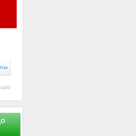
осы
spid
до