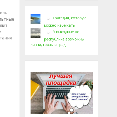
тель
Трагедия, которую
ольтные
ляет
можно избежать
в
В выходные по
итания
республике возможны
ливни, грозы и град