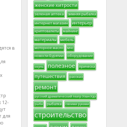
женские хитрости
зеленая аптека
зимняя рыбалка
интерьер
интернет магазин
криптовалюты
майнинг
материалы
мебель
дятся в
моторное масло
мчс
новости Бурятии
оборудование
для
полезное
прическа
окунь
х
путешествия
рассказ
ремонт
стр
русский драматический театр Улан-Удэ
 12-
рыбалка
рыба
своими руками
дут
строительство
т для
но
туризм
форекс