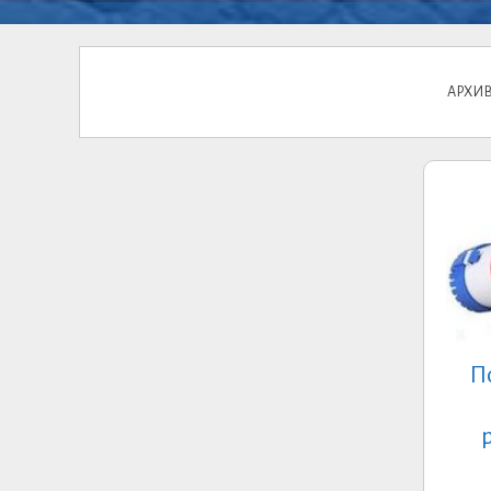
АРХИВ
П