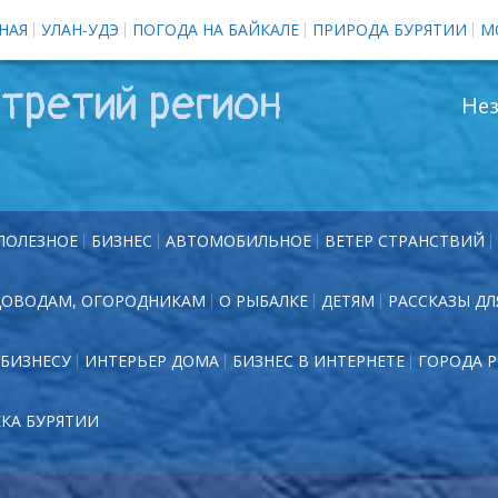
НАЯ
УЛАН-УДЭ
ПОГОДА НА БАЙКАЛЕ
ПРИРОДА БУРЯТИИ
М
третий регион
Нез
ПОЛЕЗНОЕ
БИЗНЕС
АВТОМОБИЛЬНОЕ
ВЕТЕР СТРАНСТВИЙ
ДОВОДАМ, ОГОРОДНИКАМ
О РЫБАЛКЕ
ДЕТЯМ
РАССКАЗЫ ДЛ
БИЗНЕСУ
ИНТЕРЬЕР ДОМА
БИЗНЕС В ИНТЕРНЕТЕ
ГОРОДА 
ЕКА БУРЯТИИ