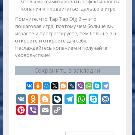
чтобы максимизировать эффективность
копания и продвигаться дальше в игре.
Помните, что Tap Tap Dig 2 — это
пошаговая игра, поэтому чем больше вы
играете и прогрессируете, тем больше вы
откроете и откроете для себя.
Наслаждайтесь копанием и получайте
удовольствие!
Сохранить в закладки
V
O
Bl
Li
T
W
S
M
K
d
o
v
el
h
k
ai
Pi
Vi
E
C
n
g
eJ
e
at
y
l.
nt
b
m
o
o
g
o
gr
s
p
R
er
er
ai
p