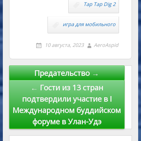
kl
er
u
a
A
e
u
e
l
y
Tap Tap Dig 2
as
r
m
p
st
Li
s
n
p
n
игра для мобильного
ni
al
k
ki
10 августа, 2023
AeroAspid
Навигация
Предательство →
по
← Гости из 13 стран
записям
подтвердили участие в I
Международном буддийском
форуме в Улан-Удэ