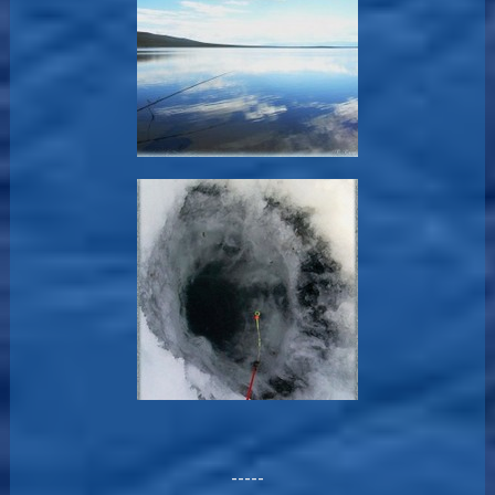
-----