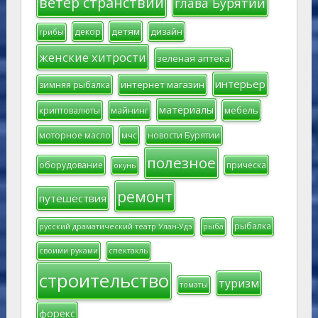
ветер странствий
глава Бурятии
детям
декор
дизайн
грибы
женские хитрости
зеленая аптека
интерьер
интернет магазин
зимняя рыбалка
материалы
мебель
криптовалюты
майнинг
моторное масло
мчс
новости Бурятии
полезное
оборудование
прическа
окунь
ремонт
путешествия
рыбалка
русский драматический театр Улан-Удэ
рыба
своими руками
спектакль
строительство
туризм
томаты
форекс