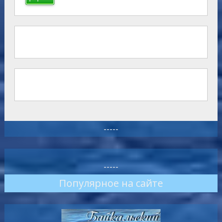
-----
-----
Популярное на сайте