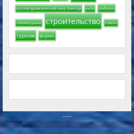
рыбалка
русский драматический театр Улан-Удэ
рыба
строительство
своими руками
томаты
туризм
форекс
-----