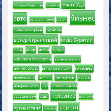
Улан-Удэ
Михаил Мишустин
Селенга
бизнес
авто
автомобильное
бетон
бурятия
бизнес в интернете
ветер странствий
глава Бурятии
детям
декор
дизайн
грибы
женские хитрости
зеленая аптека
интерьер
интернет магазин
зимняя рыбалка
материалы
мебель
криптовалюты
майнинг
моторное масло
мчс
новости Бурятии
полезное
оборудование
прическа
окунь
ремонт
путешествия
рассказ