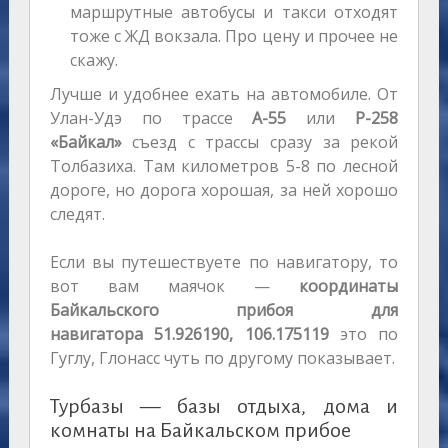
маршрутные автобусы и такси отходят
тоже с ЖД вокзала. Про цену и прочее не
скажу.
Лучше и удобнее ехать на автомобиле. От
Улан-Удэ по трассе
А-55
или
Р-258
«Байкал»
съезд с трассы сразу за рекой
Толбазиха. Там километров 5-8 по лесной
дороге, но дорога хорошая, за ней хорошо
следят.
Если вы путешествуете по навигатору, то
вот вам маячок —
координаты
Байкальского прибоя для
навигатора
51.926190, 106.175119
это по
Гуглу, Глонасс чуть по другому показывает.
Турбазы — базы отдыха, дома и
комнаты на Байкальском прибое