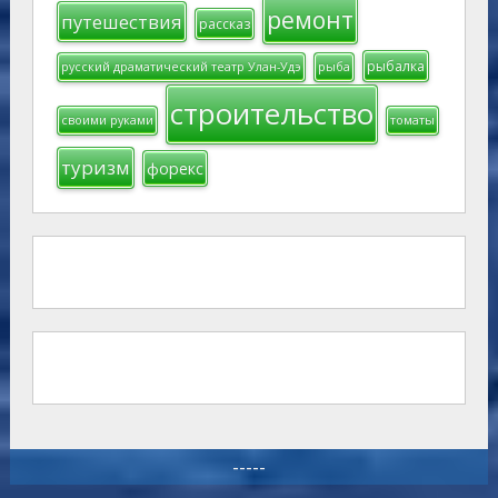
ремонт
путешествия
рассказ
рыбалка
русский драматический театр Улан-Удэ
рыба
строительство
своими руками
томаты
туризм
форекс
-----