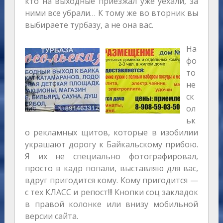
кто на выходные приезжал уже уехали, за
ними все убрали… К тому же во вторник вы
выбираете турбазу, а не она вас.
На
фо
то
не
ск
ол
ьк
о рекламных щитов, которые в изобилии
украшают дорогу к Байкальскому прибою.
Я их не специально фотографировал,
просто в кадр попали, выставляю для вас,
вдруг пригодится кому. Кому пригодится —
с тех КЛАСС и репост!!! Кнопки соц закладок
в правой колонке или внизу мобильной
версии сайта.