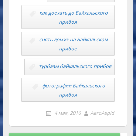
as
r
m
p
st
Li
s
n
p
n
как доехать до Байкальского
ni
al
k
прибоя
ki
снять домик на Байкальском
прибое
турбазы байкальского прибоя
фотографии Байкальского
прибоя
4 мая, 2016
AeroAspid