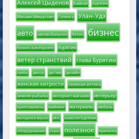
Алексей Цыденов
Байкал
Бурятия
Улан-Удэ
Михаил Мишустин
Селенга
бизнес
авто
автомобильное
бетон
бурятия
бизнес в интернете
ветер странствий
глава Бурятии
детям
декор
дизайн
грибы
женские хитрости
зеленая аптека
интерьер
интернет магазин
зимняя рыбалка
материалы
мебель
криптовалюты
майнинг
моторное масло
мчс
новости Бурятии
полезное
оборудование
прическа
окунь