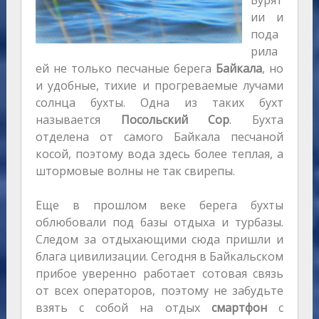
Бурят
ии и
пода
рила
ей не только песчаные берега
Байкала
, но
и удобные, тихие и прогреваемые лучами
солнца бухты. Одна из таких бухт
называется
Посольский Сор
. Бухта
отделена от самого Байкала песчаной
косой, поэтому вода здесь более теплая, а
штормовые волны не так свирепы.
Еще в прошлом веке берега бухты
облюбовали под базы отдыха и турбазы.
Следом за отдыхающими сюда пришли и
блага цивилизации. Сегодня в Байкальском
прибое уверенно работает сотовая связь
от всех операторов, поэтому не забудьте
взять с собой на отдых
смартфон
с