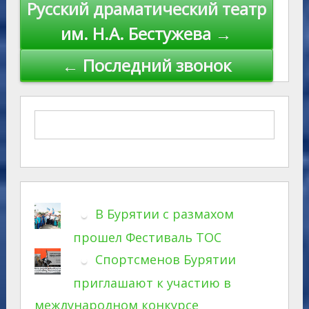
Навигация
Русский драматический театр
по
им. Н.А. Бестужева →
записям
← Последний звонок
В Бурятии с размахом
прошел Фестиваль ТОС
Спортсменов Бурятии
приглашают к участию в
международном конкурсе