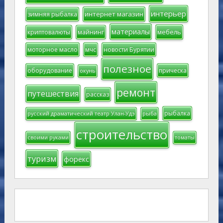
интерьер
интернет магазин
зимняя рыбалка
материалы
мебель
криптовалюты
майнинг
моторное масло
мчс
новости Бурятии
полезное
оборудование
прическа
окунь
ремонт
путешествия
рассказ
рыбалка
русский драматический театр Улан-Удэ
рыба
строительство
своими руками
томаты
туризм
форекс