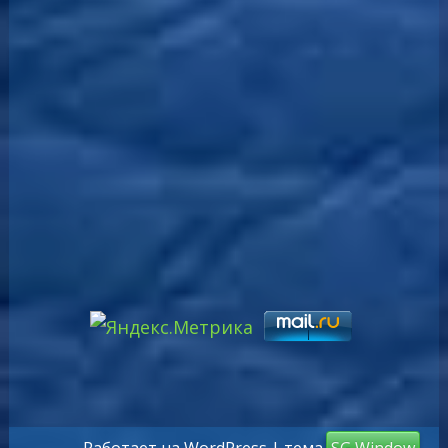
Работает на WordPress
| тема
SG Window