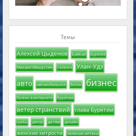
Темы
Алексей Цыденов
Байкал
Бурятия
Улан-Удэ
Михаил Мишустин
Селенга
бизнес
авто
автомобильное
бетон
бурятия
бизнес в интернете
ветер странствий
глава Бурятии
детям
декор
дизайн
грибы
женские хитрости
зеленая аптека