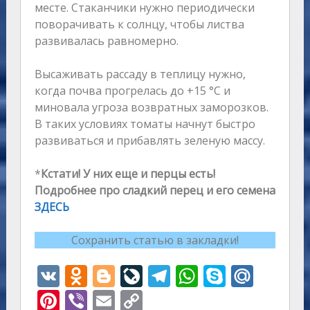
месте. Стаканчики нужно периодически
поворачивать к солнцу, чтобы листва
развивалась равномерно.
Высаживать рассаду в теплицу нужно,
когда почва прогрелась до +15 °C и
миновала угроза возвратных заморозков.
В таких условиях томаты начнут быстро
развиваться и прибавлять зеленую массу.
*
Кстати! У них еще и перцы есть!
Подробнее про сладкий перец и его семена
ЗДЕСЬ
Сохранить статью в закладки!
V
O
Bl
Li
T
W
S
M
K
d
o
v
el
h
k
ai
Pi
Vi
E
C