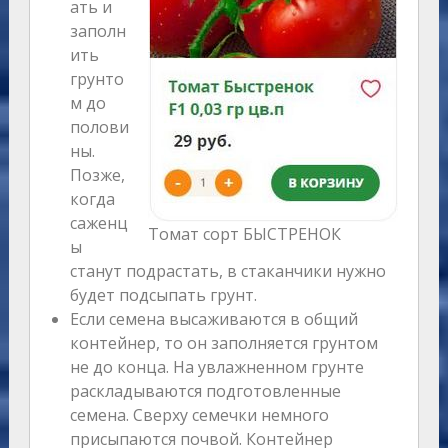
ать и
заполн
ить
грунто
м до
полови
ны.
Позже,
когда
саженц
Томат сорт БЫСТРЕНОК
ы
станут подрастать, в стаканчики нужно
будет подсыпать грунт.
Если семена высаживаются в общий
контейнер, то он заполняется грунтом
не до конца. На увлажненном грунте
раскладываются подготовленные
семена. Сверху семечки немного
присыпаются почвой. Контейнер