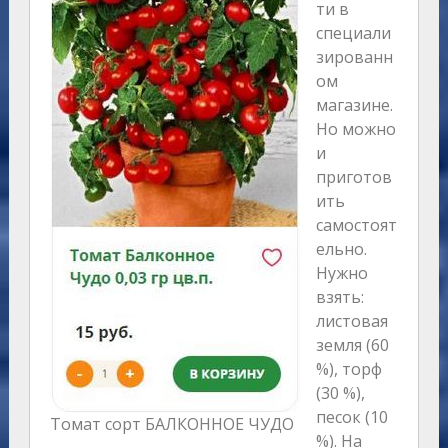
ти в
специали
зированн
ом
магазине.
Но можно
и
приготов
ить
самостоят
ельно.
Нужно
взять:
листовая
земля (60
%), торф
(30 %),
песок (10
Томат сорт БАЛКОННОЕ ЧУДО
%). На