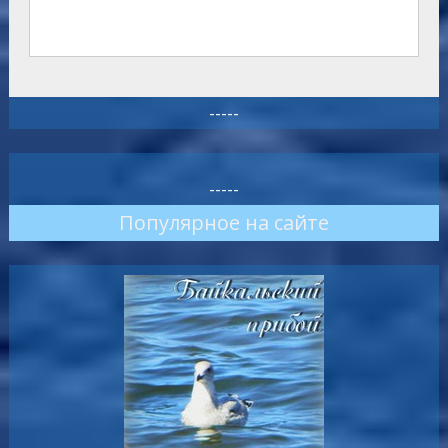
-----
-----
Популярное на сайте