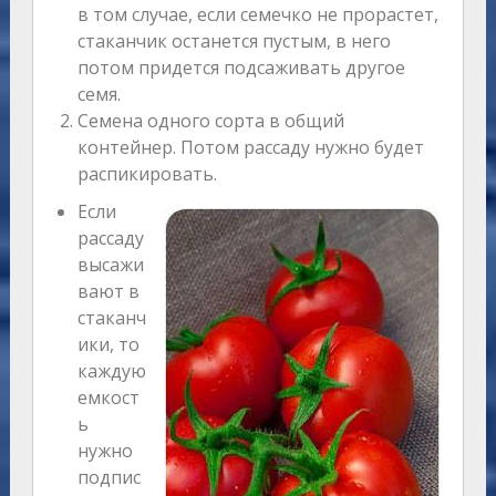
в том случае, если семечко не прорастет,
стаканчик останется пустым, в него
потом придется подсаживать другое
семя.
Семена одного сорта в общий
контейнер. Потом рассаду нужно будет
распикировать.
Если
рассаду
высажи
вают в
стаканч
ики, то
каждую
емкост
ь
нужно
подпис