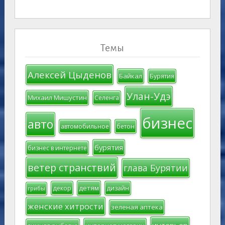
Темы
Алексей Цыденов
Байкал
Бурятия
Улан-Удэ
Михаил Мишустин
Селенга
бизнес
авто
автомобильное
бетон
бурятия
бизнес в интернете
ветер странствий
глава Бурятии
детям
декор
дизайн
грибы
женские хитрости
зеленая аптека
интерьер