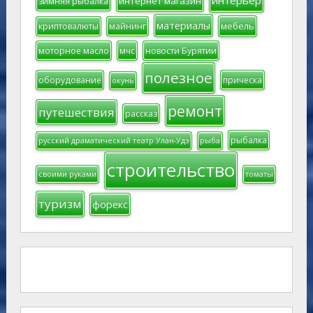
интернет магазин
зимняя рыбалка
материалы
мебель
криптовалюты
майнинг
моторное масло
мчс
новости Бурятии
полезное
оборудование
прическа
окунь
ремонт
путешествия
рассказ
рыбалка
русский драматический театр Улан-Удэ
рыба
строительство
своими руками
томаты
туризм
форекс