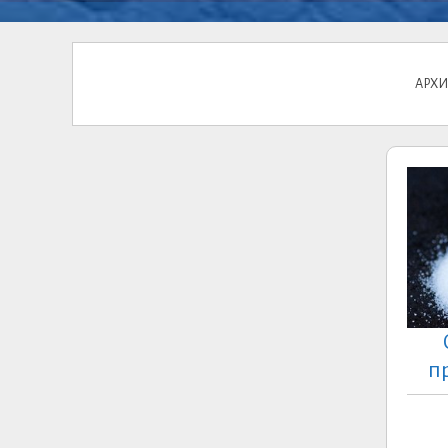
АРХИ
п