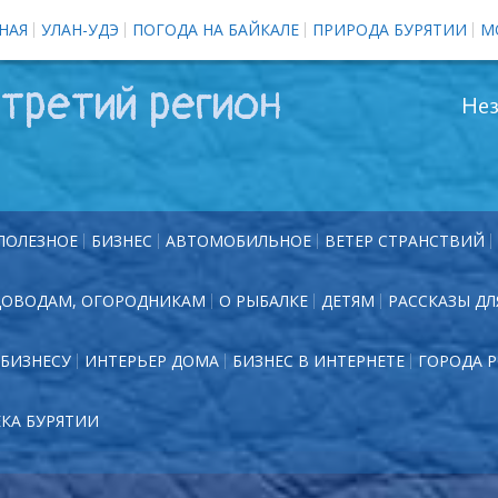
НАЯ
УЛАН-УДЭ
ПОГОДА НА БАЙКАЛЕ
ПРИРОДА БУРЯТИИ
М
третий регион
Нез
ПОЛЕЗНОЕ
БИЗНЕС
АВТОМОБИЛЬНОЕ
ВЕТЕР СТРАНСТВИЙ
ДОВОДАМ, ОГОРОДНИКАМ
О РЫБАЛКЕ
ДЕТЯМ
РАССКАЗЫ ДЛ
БИЗНЕСУ
ИНТЕРЬЕР ДОМА
БИЗНЕС В ИНТЕРНЕТЕ
ГОРОДА 
ЕКА БУРЯТИИ