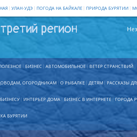
НАЯ
УЛАН-УДЭ
ПОГОДА НА БАЙКАЛЕ
ПРИРОДА БУРЯТИИ
М
третий регион
Нез
ПОЛЕЗНОЕ
БИЗНЕС
АВТОМОБИЛЬНОЕ
ВЕТЕР СТРАНСТВИЙ
ДОВОДАМ, ОГОРОДНИКАМ
О РЫБАЛКЕ
ДЕТЯМ
РАССКАЗЫ ДЛ
БИЗНЕСУ
ИНТЕРЬЕР ДОМА
БИЗНЕС В ИНТЕРНЕТЕ
ГОРОДА 
ЕКА БУРЯТИИ