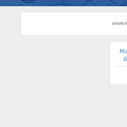
АРХИВ 
Ма
б