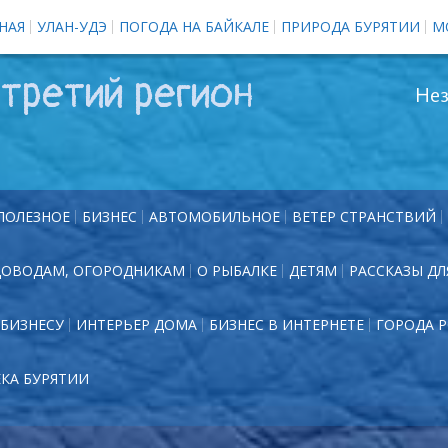
НАЯ
УЛАН-УДЭ
ПОГОДА НА БАЙКАЛЕ
ПРИРОДА БУРЯТИИ
М
третий регион
Нез
ПОЛЕЗНОЕ
БИЗНЕС
АВТОМОБИЛЬНОЕ
ВЕТЕР СТРАНСТВИЙ
ДОВОДАМ, ОГОРОДНИКАМ
О РЫБАЛКЕ
ДЕТЯМ
РАССКАЗЫ ДЛ
БИЗНЕСУ
ИНТЕРЬЕР ДОМА
БИЗНЕС В ИНТЕРНЕТЕ
ГОРОДА 
ЕКА БУРЯТИИ