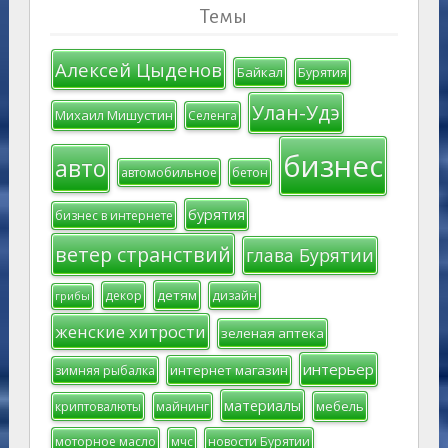
Темы
Алексей Цыденов
Байкал
Бурятия
Улан-Удэ
Михаил Мишустин
Селенга
бизнес
авто
автомобильное
бетон
бурятия
бизнес в интернете
ветер странствий
глава Бурятии
детям
декор
дизайн
грибы
женские хитрости
зеленая аптека
интерьер
интернет магазин
зимняя рыбалка
материалы
мебель
криптовалюты
майнинг
моторное масло
мчс
новости Бурятии