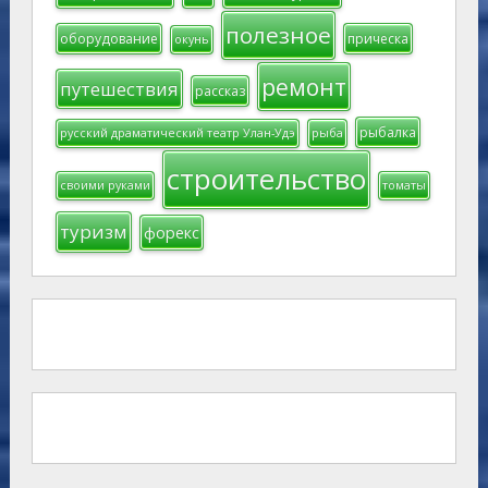
полезное
оборудование
прическа
окунь
ремонт
путешествия
рассказ
рыбалка
русский драматический театр Улан-Удэ
рыба
строительство
своими руками
томаты
туризм
форекс