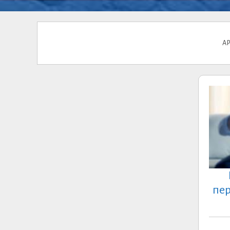
А
пер