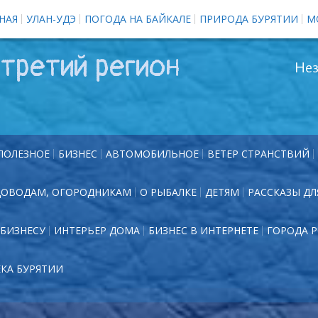
НАЯ
УЛАН-УДЭ
ПОГОДА НА БАЙКАЛЕ
ПРИРОДА БУРЯТИИ
М
третий регион
Нез
ПОЛЕЗНОЕ
БИЗНЕС
АВТОМОБИЛЬНОЕ
ВЕТЕР СТРАНСТВИЙ
ДОВОДАМ, ОГОРОДНИКАМ
О РЫБАЛКЕ
ДЕТЯМ
РАССКАЗЫ ДЛ
БИЗНЕСУ
ИНТЕРЬЕР ДОМА
БИЗНЕС В ИНТЕРНЕТЕ
ГОРОДА 
ЕКА БУРЯТИИ