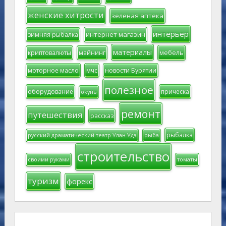
женские хитрости
зеленая аптека
интерьер
интернет магазин
зимняя рыбалка
материалы
мебель
криптовалюты
майнинг
моторное масло
мчс
новости Бурятии
полезное
оборудование
прическа
окунь
ремонт
путешествия
рассказ
рыбалка
русский драматический театр Улан-Удэ
рыба
строительство
своими руками
томаты
туризм
форекс