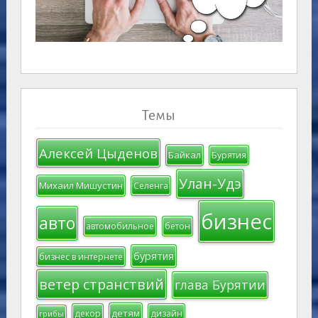
Темы
Алексей Цыденов
Байкал
Бурятия
Улан-Удэ
Михаил Мишустин
Селенга
бизнес
авто
автомобильное
бетон
бурятия
бизнес в интернете
ветер странствий
глава Бурятии
детям
декор
дизайн
грибы