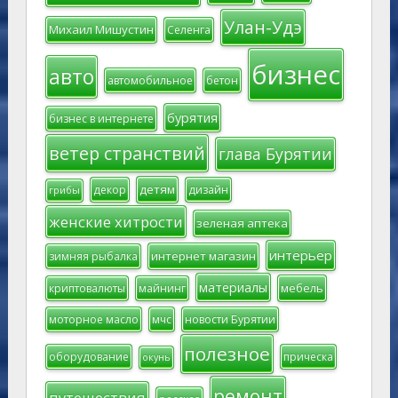
Улан-Удэ
Михаил Мишустин
Селенга
бизнес
авто
автомобильное
бетон
бурятия
бизнес в интернете
ветер странствий
глава Бурятии
детям
декор
дизайн
грибы
женские хитрости
зеленая аптека
интерьер
интернет магазин
зимняя рыбалка
материалы
мебель
криптовалюты
майнинг
моторное масло
мчс
новости Бурятии
полезное
оборудование
прическа
окунь
ремонт
путешествия