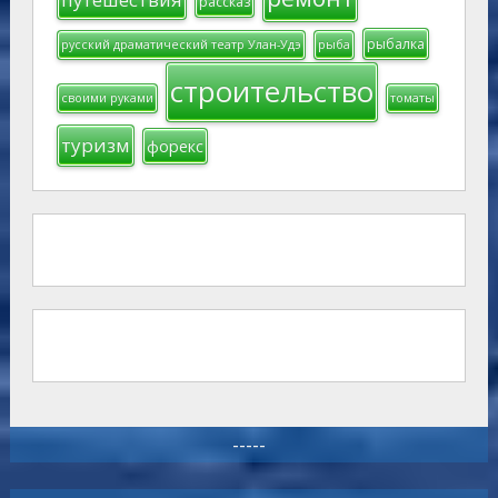
рассказ
рыбалка
русский драматический театр Улан-Удэ
рыба
строительство
своими руками
томаты
туризм
форекс
-----