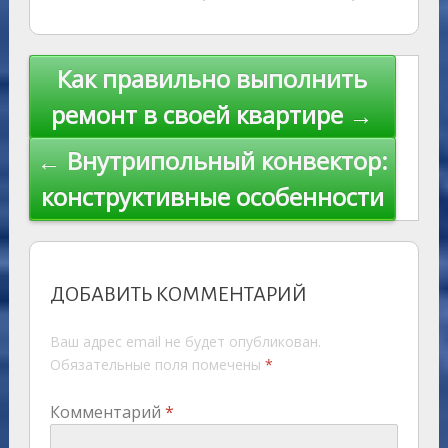
Навигация
Как правильно выполнить
по
ремонт в своей квартире →
записям
← Внутрипольный конвектор:
конструктивные особенности
ДОБАВИТЬ КОММЕНТАРИЙ
Ваш адрес email не будет опубликован.
Обязательные поля помечены
*
Комментарий
*