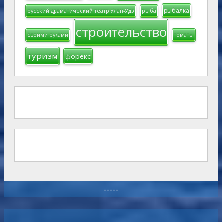
рыбалка
русский драматический театр Улан-Удэ
рыба
строительство
своими руками
томаты
туризм
форекс
-----