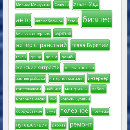
Улан-Удэ
Михаил Мишустин
Селенга
бизнес
авто
автомобильное
бетон
бурятия
бизнес в интернете
ветер странствий
глава Бурятии
детям
декор
дизайн
грибы
женские хитрости
зеленая аптека
интерьер
интернет магазин
зимняя рыбалка
материалы
мебель
криптовалюты
майнинг
моторное масло
мчс
новости Бурятии
полезное
оборудование
прическа
окунь
ремонт
путешествия
рассказ