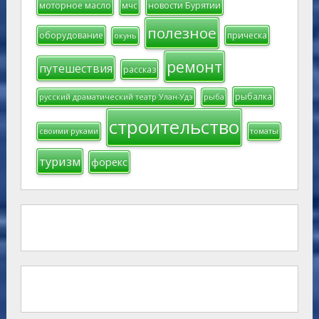
моторное масло
мчс
новости Бурятии
полезное
оборудование
прическа
окунь
ремонт
путешествия
рассказ
рыбалка
русский драматический театр Улан-Удэ
рыба
строительство
своими руками
томаты
туризм
форекс