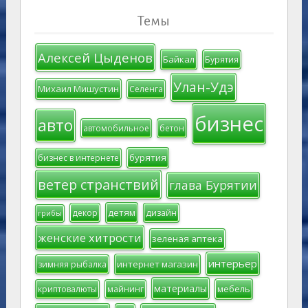
Темы
Алексей Цыденов
Байкал
Бурятия
Улан-Удэ
Михаил Мишустин
Селенга
бизнес
авто
автомобильное
бетон
бурятия
бизнес в интернете
ветер странствий
глава Бурятии
детям
декор
дизайн
грибы
женские хитрости
зеленая аптека
интерьер
интернет магазин
зимняя рыбалка
материалы
мебель
криптовалюты
майнинг