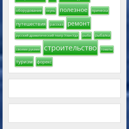
полезное
оборудование
прическа
окунь
ремонт
путешествия
рассказ
рыбалка
русский драматический театр Улан-Удэ
рыба
строительство
своими руками
томаты
туризм
форекс