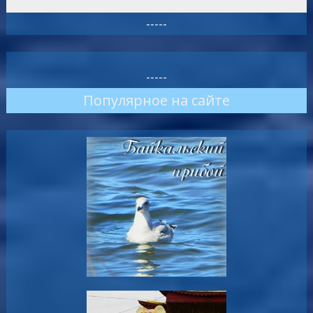
-----
-----
Популярное на сайте