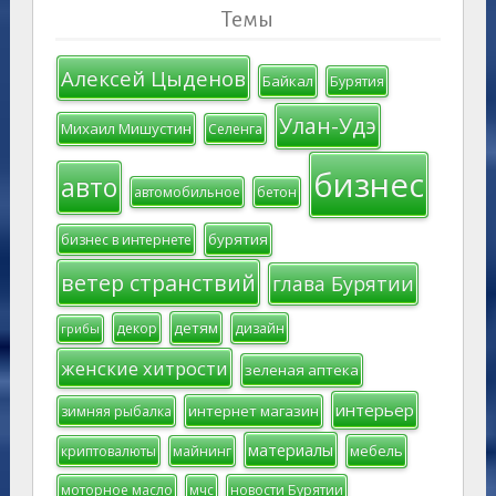
Темы
Алексей Цыденов
Байкал
Бурятия
Улан-Удэ
Михаил Мишустин
Селенга
бизнес
авто
автомобильное
бетон
бурятия
бизнес в интернете
ветер странствий
глава Бурятии
детям
декор
дизайн
грибы
женские хитрости
зеленая аптека
интерьер
интернет магазин
зимняя рыбалка
материалы
мебель
криптовалюты
майнинг
моторное масло
мчс
новости Бурятии