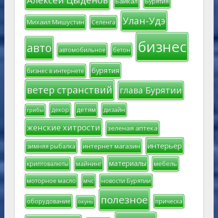
Байкал
Бурятия
Улан-Удэ
Михаил Мишустин
Селенга
бизнес
авто
автомобильное
бетон
бурятия
бизнес в интернете
ветер странствий
глава Бурятии
детям
декор
дизайн
грибы
женские хитрости
зеленая аптека
интерьер
интернет магазин
зимняя рыбалка
материалы
мебель
криптовалюты
майнинг
моторное масло
мчс
новости Бурятии
полезное
оборудование
прическа
окунь