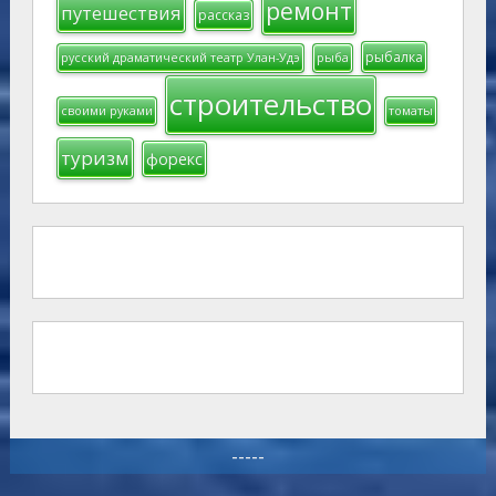
ремонт
путешествия
рассказ
рыбалка
русский драматический театр Улан-Удэ
рыба
строительство
своими руками
томаты
туризм
форекс
-----