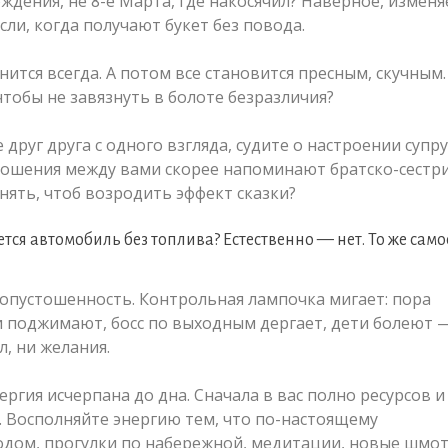
ждения, не 8-е Марта, где накосячил? Наверное, изменя
и, когда получают букет без повода.
нится всегда. А потом все становится пресным, скучным
 чтобы не завязнуть в болоте безразличия?
 друг друга с одного взгляда, судите о настроении супру
тношения между вами скорее напоминают братско-сестри
нять, чтоб возродить эффект сказки?
ется автомобиль без топлива? Естественно — нет. То же самое
ю опустошенность. Контрольная лампочка мигает: пора
оки поджимают, босс по выходным дергает, дети болеют 
л, ни желания.
ергия исчерпана до дна. Сначала в вас полно ресурсов и
. Восполняйте энергию тем, что по-настоящему
родом, прогулки по набережной, медитации, новые шмот