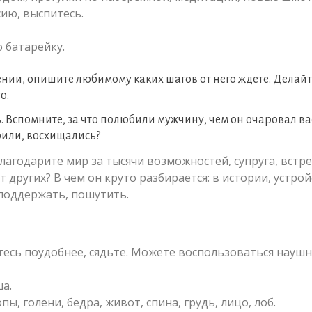
сию, выспитесь.
 батарейку.
ении, опишите любимому каких шагов от него ждете. Делайт
о.
 Вспомните, за что полюбили мужчину, чем он очаровал вас
рили, восхищались?
агодарите мир за тысячи возможностей, супруга, встре
 других? В чем он круто разбирается: в истории, устро
 поддержать, пошутить.
тесь поудобнее, сядьте. Можете воспользоваться науш
ша.
ы, голени, бедра, живот, спина, грудь, лицо, лоб.