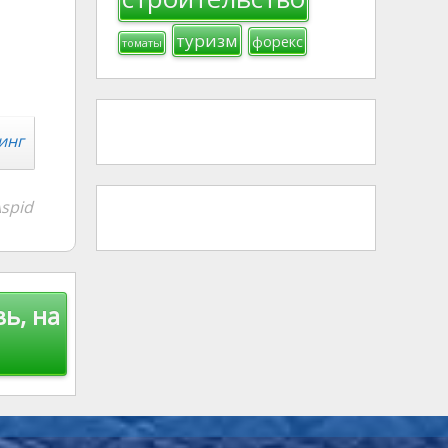
туризм
форекс
томаты
инг
spid
ь, на