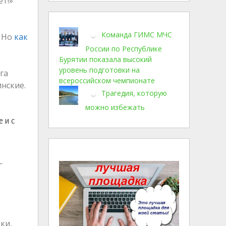
ет!»
Команда ГИМС МЧС
. Но
как
России по Республике
Бурятии показала высокий
уровень подготовки на
га
всероссийском чемпионате
нские.
Трагедия, которую
можно избежать
 и с
—
ки,