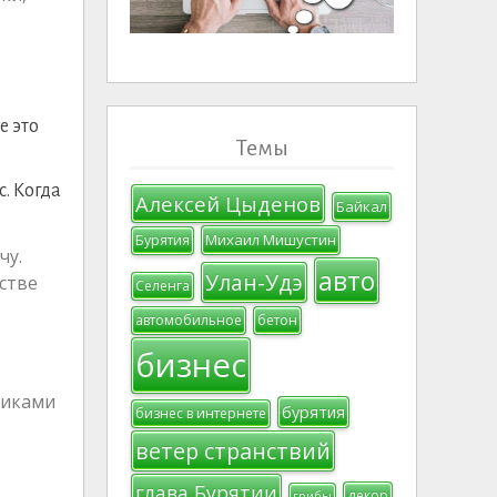
е это
Темы
. Когда
Алексей Цыденов
Байкал
Михаил Мишустин
Бурятия
чу.
авто
Улан-Удэ
йстве
Селенга
автомобильное
бетон
бизнес
никами
бурятия
бизнес в интернете
ветер странствий
глава Бурятии
декор
грибы