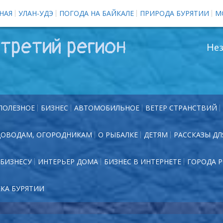
НАЯ
УЛАН-УДЭ
ПОГОДА НА БАЙКАЛЕ
ПРИРОДА БУРЯТИИ
М
третий регион
Нез
ПОЛЕЗНОЕ
БИЗНЕС
АВТОМОБИЛЬНОЕ
ВЕТЕР СТРАНСТВИЙ
ДОВОДАМ, ОГОРОДНИКАМ
О РЫБАЛКЕ
ДЕТЯМ
РАССКАЗЫ ДЛ
БИЗНЕСУ
ИНТЕРЬЕР ДОМА
БИЗНЕС В ИНТЕРНЕТЕ
ГОРОДА 
ЕКА БУРЯТИИ