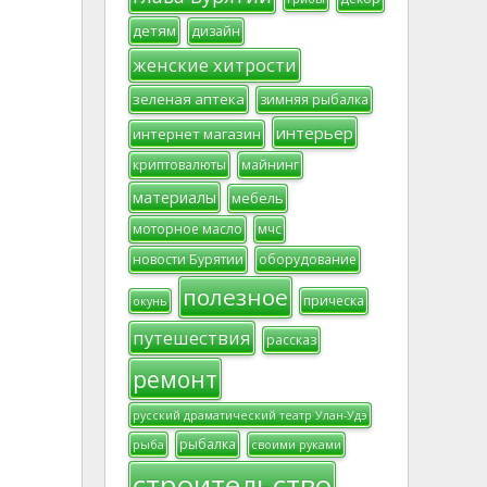
детям
дизайн
женские хитрости
зеленая аптека
зимняя рыбалка
интерьер
интернет магазин
криптовалюты
майнинг
материалы
мебель
моторное масло
мчс
новости Бурятии
оборудование
полезное
прическа
окунь
путешествия
рассказ
ремонт
русский драматический театр Улан-Удэ
рыбалка
рыба
своими руками
строительство