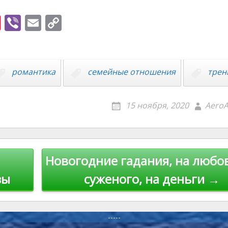
Pi
Vi
E
C
nt
b
m
o
er
er
ai
p
e
l
y
романтика
семейные отношения
трен
st
Li
n
15 ноября, 2020
AeroA
k
Новогодние гадания, на любов
зы
суженого, на деньги →
-----