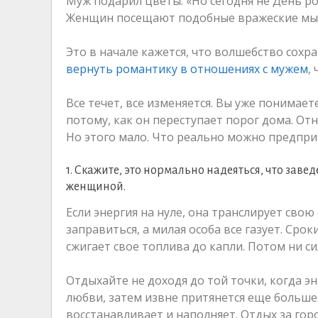
Муж подарил цветы. «Но сегодня не День ро
Женщин посещают подобные вражеские мысл
Это в начале кажется, что волшебство сохра
вернуть романтику в отношениях с мужем
,
Все течет, все изменяется. Вы уже понимаете
потому, как он переступает порог дома. О
Но этого мало. Что реально можно предпри
1. Скажите, это нормально надеяться, что завед
женщиной.
Если энергия на нуле, она транслирует сво
заправиться, а милая особа все газует. Ср
сжигает свое топлива до капли. Потом ни си
Отдыхайте не доходя до той точки, когда эн
любви, затем извне притянется еще больше
восстанавливает и наполняет. Отдых за го