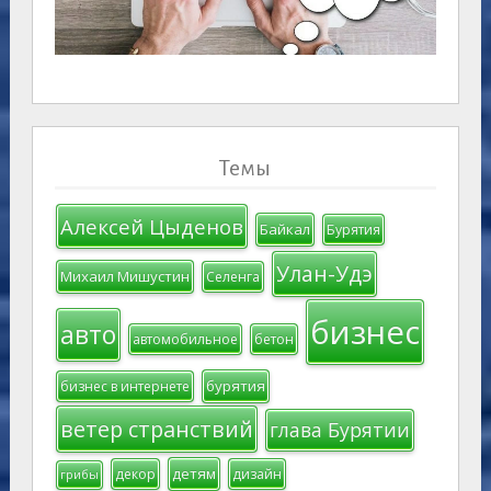
Темы
Алексей Цыденов
Байкал
Бурятия
Улан-Удэ
Михаил Мишустин
Селенга
бизнес
авто
автомобильное
бетон
бурятия
бизнес в интернете
ветер странствий
глава Бурятии
детям
декор
дизайн
грибы