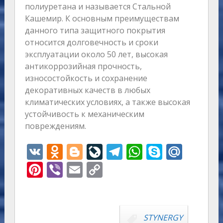
полиуретана и называется Стальной
Кашемир. К основным преимуществам
данного типа защитного покрытия
относится долговечность и сроки
эксплуатации около 50 лет, высокая
антикоррозийная прочность,
износостойкость и сохранение
декоративных качеств в любых
климатических условиях, а также высокая
устойчивость к механическим
повреждениям.
V
O
Bl
Li
T
W
S
M
K
d
o
v
el
h
k
ai
Pi
Vi
E
C
n
g
eJ
e
at
y
l.
nt
b
m
o
o
g
o
gr
s
p
R
er
er
ai
p
kl
er
u
a
A
e
u
e
l
y
STYNERGY