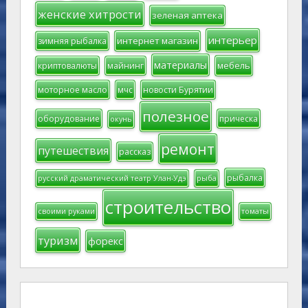
женские хитрости
зеленая аптека
интерьер
интернет магазин
зимняя рыбалка
материалы
мебель
криптовалюты
майнинг
моторное масло
мчс
новости Бурятии
полезное
оборудование
прическа
окунь
ремонт
путешествия
рассказ
рыбалка
русский драматический театр Улан-Удэ
рыба
строительство
своими руками
томаты
туризм
форекс