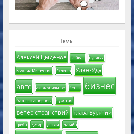
Темы
Алексей Цыденов
Байкал
Бурятия
Улан-Удэ
Михаил Мишустин
Селенга
бизнес
авто
автомобильное
бетон
бурятия
бизнес в интернете
ветер странствий
глава Бурятии
детям
декор
дизайн
грибы