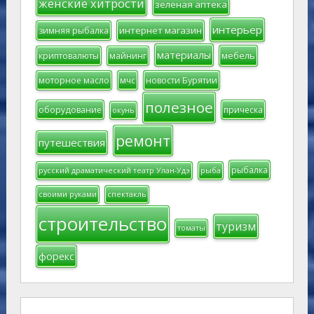
женские хитрости
зеленая аптека
интерьер
интернет магазин
зимняя рыбалка
материалы
мебель
криптовалюты
майнинг
моторное масло
мчс
новости Бурятии
полезное
оборудование
прическа
окунь
ремонт
путешествия
рыбалка
русский драматический театр Улан-Удэ
рыба
своими руками
спектакль
строительство
туризм
томаты
форекс