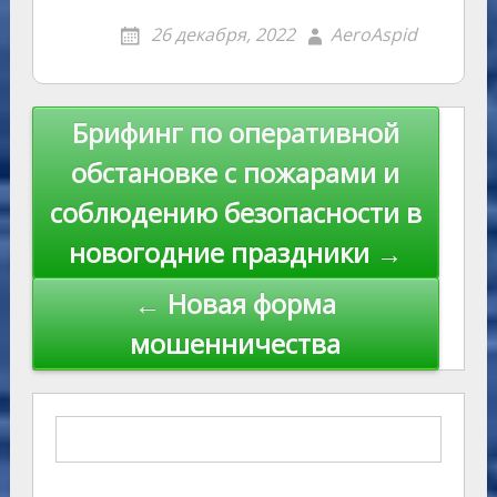
ki
26 декабря, 2022
AeroAspid
Навигация
Брифинг по оперативной
по
обстановке с пожарами и
записям
соблюдению безопасности в
новогодние праздники →
← Новая форма
мошенничества