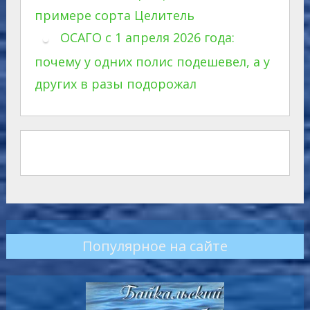
примере сорта Целитель
ОСАГО с 1 апреля 2026 года:
почему у одних полис подешевел, а у
других в разы подорожал
Популярное на сайте