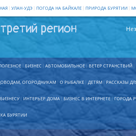
НАЯ
УЛАН-УДЭ
ПОГОДА НА БАЙКАЛЕ
ПРИРОДА БУРЯТИИ
М
третий регион
Нез
ПОЛЕЗНОЕ
БИЗНЕС
АВТОМОБИЛЬНОЕ
ВЕТЕР СТРАНСТВИЙ
ДОВОДАМ, ОГОРОДНИКАМ
О РЫБАЛКЕ
ДЕТЯМ
РАССКАЗЫ ДЛ
БИЗНЕСУ
ИНТЕРЬЕР ДОМА
БИЗНЕС В ИНТЕРНЕТЕ
ГОРОДА 
ЕКА БУРЯТИИ