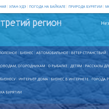
НАЯ
УЛАН-УДЭ
ПОГОДА НА БАЙКАЛЕ
ПРИРОДА БУРЯТИИ
М
третий регион
Нез
ПОЛЕЗНОЕ
БИЗНЕС
АВТОМОБИЛЬНОЕ
ВЕТЕР СТРАНСТВИЙ
ДОВОДАМ, ОГОРОДНИКАМ
О РЫБАЛКЕ
ДЕТЯМ
РАССКАЗЫ ДЛ
БИЗНЕСУ
ИНТЕРЬЕР ДОМА
БИЗНЕС В ИНТЕРНЕТЕ
ГОРОДА 
ЕКА БУРЯТИИ