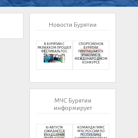
Новости Бурятии
В БУРЯТИИ С
СПОРТСМЕНОВ
РАЗМАХОМ ПРОШЕЛ
БУРЯТИИ
ФЕСТИВАЛЬ ТОС
ПРИГЛАШАЮТ К
УЧАСТИЮ В
МЕЖДУНАРОДНОМ
КОНКУРСЕ
МЧС Бурятии
информирует
10 АВГУСТА
КОМАНДА ГИМС
ОЖИДАЕТСЯ
МЧС РОССИИ ПО
УХУДШЕНИЕ
РЕСПУБЛИКЕ