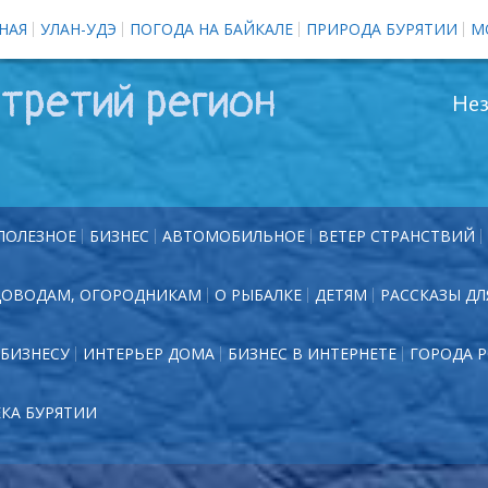
НАЯ
УЛАН-УДЭ
ПОГОДА НА БАЙКАЛЕ
ПРИРОДА БУРЯТИИ
М
третий регион
Нез
ПОЛЕЗНОЕ
БИЗНЕС
АВТОМОБИЛЬНОЕ
ВЕТЕР СТРАНСТВИЙ
ДОВОДАМ, ОГОРОДНИКАМ
О РЫБАЛКЕ
ДЕТЯМ
РАССКАЗЫ ДЛ
БИЗНЕСУ
ИНТЕРЬЕР ДОМА
БИЗНЕС В ИНТЕРНЕТЕ
ГОРОДА 
ЕКА БУРЯТИИ