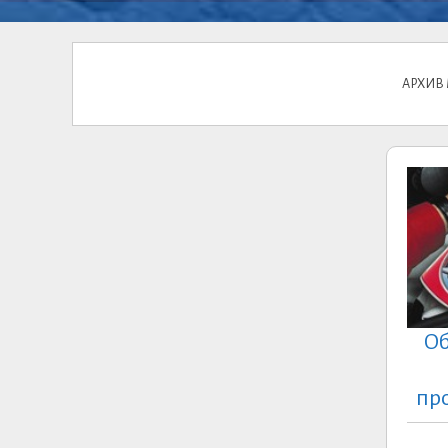
АРХИВ
Об
пр