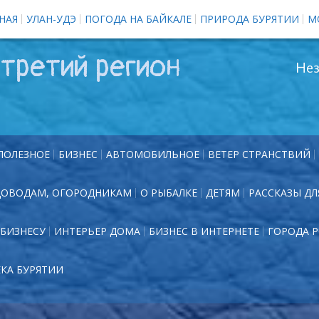
НАЯ
УЛАН-УДЭ
ПОГОДА НА БАЙКАЛЕ
ПРИРОДА БУРЯТИИ
М
третий регион
Нез
ПОЛЕЗНОЕ
БИЗНЕС
АВТОМОБИЛЬНОЕ
ВЕТЕР СТРАНСТВИЙ
ДОВОДАМ, ОГОРОДНИКАМ
О РЫБАЛКЕ
ДЕТЯМ
РАССКАЗЫ ДЛ
БИЗНЕСУ
ИНТЕРЬЕР ДОМА
БИЗНЕС В ИНТЕРНЕТЕ
ГОРОДА 
ЕКА БУРЯТИИ