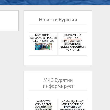
Новости Бурятии
В БУРЯТИИ С
СПОРТСМЕНОВ
РАЗМАХОМ ПРОШЕЛ
БУРЯТИИ
ФЕСТИВАЛЬ ТОС
ПРИГЛАШАЮТ К
УЧАСТИЮ В
МЕЖДУНАРОДНОМ
КОНКУРСЕ
МЧС Бурятии
информирует
10 АВГУСТА
КОМАНДА ГИМС
ОЖИДАЕТСЯ
МЧС РОССИИ ПО
УХУДШЕНИЕ
РЕСПУБЛИКЕ