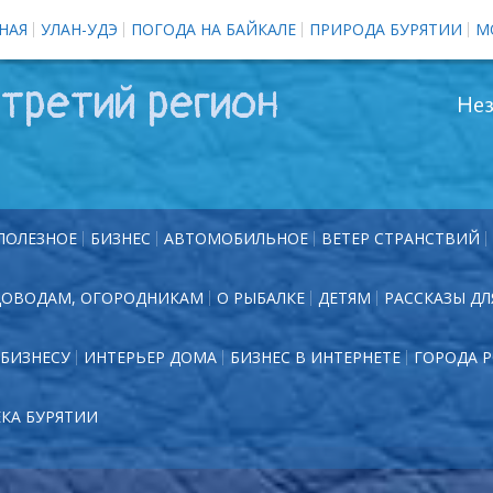
НАЯ
УЛАН-УДЭ
ПОГОДА НА БАЙКАЛЕ
ПРИРОДА БУРЯТИИ
М
третий регион
Нез
ПОЛЕЗНОЕ
БИЗНЕС
АВТОМОБИЛЬНОЕ
ВЕТЕР СТРАНСТВИЙ
ДОВОДАМ, ОГОРОДНИКАМ
О РЫБАЛКЕ
ДЕТЯМ
РАССКАЗЫ ДЛ
БИЗНЕСУ
ИНТЕРЬЕР ДОМА
БИЗНЕС В ИНТЕРНЕТЕ
ГОРОДА 
ЕКА БУРЯТИИ