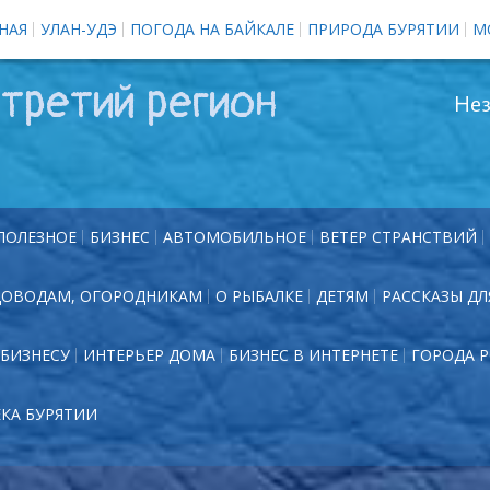
НАЯ
УЛАН-УДЭ
ПОГОДА НА БАЙКАЛЕ
ПРИРОДА БУРЯТИИ
М
третий регион
Нез
ПОЛЕЗНОЕ
БИЗНЕС
АВТОМОБИЛЬНОЕ
ВЕТЕР СТРАНСТВИЙ
ДОВОДАМ, ОГОРОДНИКАМ
О РЫБАЛКЕ
ДЕТЯМ
РАССКАЗЫ ДЛ
БИЗНЕСУ
ИНТЕРЬЕР ДОМА
БИЗНЕС В ИНТЕРНЕТЕ
ГОРОДА 
ЕКА БУРЯТИИ