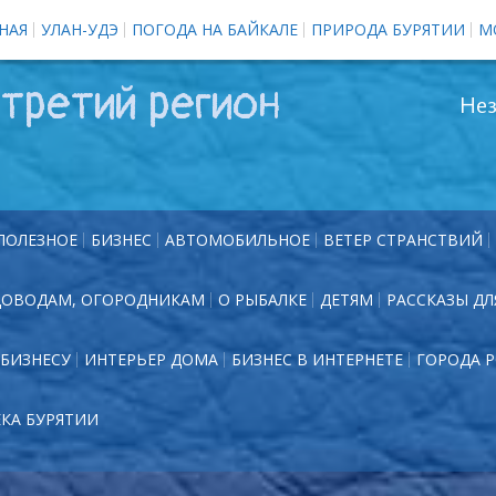
НАЯ
УЛАН-УДЭ
ПОГОДА НА БАЙКАЛЕ
ПРИРОДА БУРЯТИИ
М
третий регион
Нез
ПОЛЕЗНОЕ
БИЗНЕС
АВТОМОБИЛЬНОЕ
ВЕТЕР СТРАНСТВИЙ
ДОВОДАМ, ОГОРОДНИКАМ
О РЫБАЛКЕ
ДЕТЯМ
РАССКАЗЫ ДЛ
БИЗНЕСУ
ИНТЕРЬЕР ДОМА
БИЗНЕС В ИНТЕРНЕТЕ
ГОРОДА 
ЕКА БУРЯТИИ