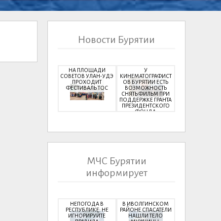
Новости Бурятии
НА ПЛОЩАДИ
У
СОВЕТОВ УЛАН-УДЭ
КИНЕМАТОГРАФИСТ
ПРОХОДИТ
ОВ БУРЯТИИ ЕСТЬ
ФЕСТИВАЛЬ ТОС
ВОЗМОЖНОСТЬ
СНЯТЬ ФИЛЬМ ПРИ
ПОДДЕРЖКЕ ГРАНТА
ПРЕЗИДЕНТСКОГО
ФОНДА
КУЛЬТУРНЫХ
ИНИЦИАТИВ
МЧС Бурятии
информирует
НЕПОГОДА В
В ИВОЛГИНСКОМ
РЕСПУБЛИКЕ: НЕ
РАЙОНЕ СПАСАТЕЛИ
ИГНОРИРУЙТЕ
НАШЛИ ТЕЛО