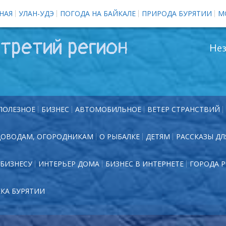
НАЯ
УЛАН-УДЭ
ПОГОДА НА БАЙКАЛЕ
ПРИРОДА БУРЯТИИ
М
третий регион
Нез
ПОЛЕЗНОЕ
БИЗНЕС
АВТОМОБИЛЬНОЕ
ВЕТЕР СТРАНСТВИЙ
ДОВОДАМ, ОГОРОДНИКАМ
О РЫБАЛКЕ
ДЕТЯМ
РАССКАЗЫ ДЛ
БИЗНЕСУ
ИНТЕРЬЕР ДОМА
БИЗНЕС В ИНТЕРНЕТЕ
ГОРОДА 
ЕКА БУРЯТИИ