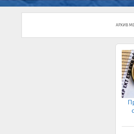
АРХИВ МЕ
П