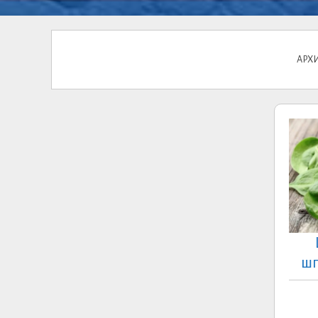
АРХИ
шп