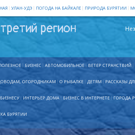
НАЯ
УЛАН-УДЭ
ПОГОДА НА БАЙКАЛЕ
ПРИРОДА БУРЯТИИ
М
третий регион
Нез
ПОЛЕЗНОЕ
БИЗНЕС
АВТОМОБИЛЬНОЕ
ВЕТЕР СТРАНСТВИЙ
ДОВОДАМ, ОГОРОДНИКАМ
О РЫБАЛКЕ
ДЕТЯМ
РАССКАЗЫ ДЛ
БИЗНЕСУ
ИНТЕРЬЕР ДОМА
БИЗНЕС В ИНТЕРНЕТЕ
ГОРОДА 
ЕКА БУРЯТИИ