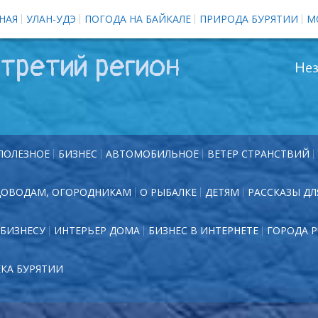
НАЯ
УЛАН-УДЭ
ПОГОДА НА БАЙКАЛЕ
ПРИРОДА БУРЯТИИ
М
третий регион
Нез
ПОЛЕЗНОЕ
БИЗНЕС
АВТОМОБИЛЬНОЕ
ВЕТЕР СТРАНСТВИЙ
ДОВОДАМ, ОГОРОДНИКАМ
О РЫБАЛКЕ
ДЕТЯМ
РАССКАЗЫ ДЛ
БИЗНЕСУ
ИНТЕРЬЕР ДОМА
БИЗНЕС В ИНТЕРНЕТЕ
ГОРОДА 
ЕКА БУРЯТИИ