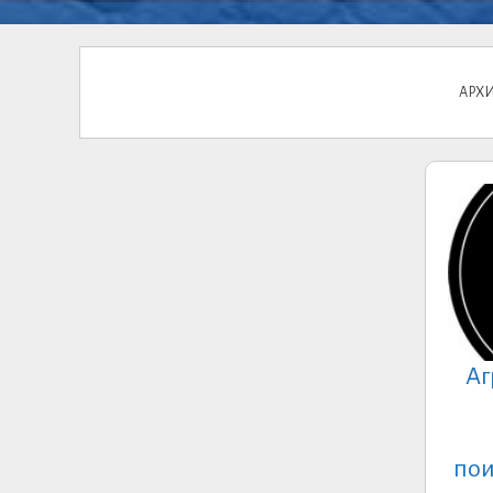
АРХИ
Аг
пои