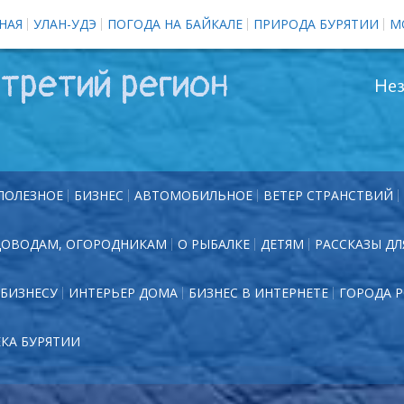
НАЯ
УЛАН-УДЭ
ПОГОДА НА БАЙКАЛЕ
ПРИРОДА БУРЯТИИ
М
третий регион
Нез
ПОЛЕЗНОЕ
БИЗНЕС
АВТОМОБИЛЬНОЕ
ВЕТЕР СТРАНСТВИЙ
ДОВОДАМ, ОГОРОДНИКАМ
О РЫБАЛКЕ
ДЕТЯМ
РАССКАЗЫ ДЛ
БИЗНЕСУ
ИНТЕРЬЕР ДОМА
БИЗНЕС В ИНТЕРНЕТЕ
ГОРОДА 
ЕКА БУРЯТИИ