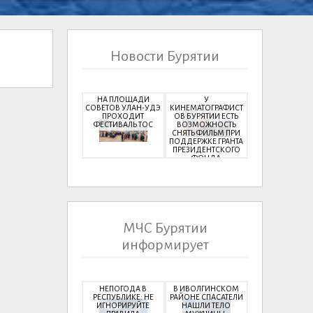
Новости Бурятии
НА ПЛОЩАДИ
У
СОВЕТОВ УЛАН-УДЭ
КИНЕМАТОГРАФИСТ
ПРОХОДИТ
ОВ БУРЯТИИ ЕСТЬ
ФЕСТИВАЛЬ ТОС
ВОЗМОЖНОСТЬ
СНЯТЬ ФИЛЬМ ПРИ
ПОДДЕРЖКЕ ГРАНТА
ПРЕЗИДЕНТСКОГО
ФОНДА
КУЛЬТУРНЫХ
ИНИЦИАТИВ
МЧС Бурятии
информирует
НЕПОГОДА В
В ИВОЛГИНСКОМ
РЕСПУБЛИКЕ: НЕ
РАЙОНЕ СПАСАТЕЛИ
ИГНОРИРУЙТЕ
НАШЛИ ТЕЛО