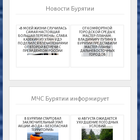
Новости Бурятии
«В МОЕЙ ЖИЗНИ СЛУЧИЛАСЬ
ОТ КОМФОРТНОЙ
САМАЯ НАСТОЯЩАЯ
ГОРОДСКОЙ СРЕДЫ К
БОЛЬШАЯ ПЕРЕМЕНА»: СЛАВА
МАСТЕР-ПЛАНАМ:
КАЗЕКИН ИЗ УЛАН-УДЭ
ВЛАДИМИРУ ПУТИНУ В
ПОДЕЛИЛСЯ ВПЕЧАТЛЕНИЯМИ
БУРЯТИИ ПРЕДСТАВИЛИ
ОТ ВТОРОЙ ВСТРЕЧИ С
МАСТЕР-ПЛАНЫ
ПРЕЗИДЕНТОМ РОССИИ
ДАЛЬНЕВОСТОЧНЫХ
ГОРОДОВ
МЧС Бурятии информирует
В БУРЯТИИ СТАРТОВАЛ
10 АВГУСТА ОЖИДАЕТСЯ
ЗАКЛЮЧИТЕЛЬНЫЙ ЭТАП
УХУДШЕНИЕ ПОГОДНЫХ
АКЦИИ «ВОДА – БЕЗОПАСНАЯ
УСЛОВИЙ
ТЕРРИТОРИЯ»