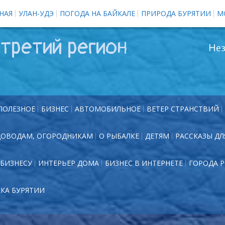
НАЯ
УЛАН-УДЭ
ПОГОДА НА БАЙКАЛЕ
ПРИРОДА БУРЯТИИ
М
третий регион
Нез
ПОЛЕЗНОЕ
БИЗНЕС
АВТОМОБИЛЬНОЕ
ВЕТЕР СТРАНСТВИЙ
ДОВОДАМ, ОГОРОДНИКАМ
О РЫБАЛКЕ
ДЕТЯМ
РАССКАЗЫ ДЛ
БИЗНЕСУ
ИНТЕРЬЕР ДОМА
БИЗНЕС В ИНТЕРНЕТЕ
ГОРОДА 
ЕКА БУРЯТИИ