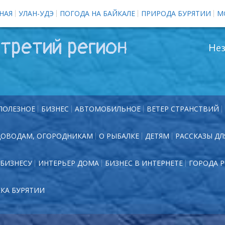
НАЯ
УЛАН-УДЭ
ПОГОДА НА БАЙКАЛЕ
ПРИРОДА БУРЯТИИ
М
третий регион
Нез
ПОЛЕЗНОЕ
БИЗНЕС
АВТОМОБИЛЬНОЕ
ВЕТЕР СТРАНСТВИЙ
ДОВОДАМ, ОГОРОДНИКАМ
О РЫБАЛКЕ
ДЕТЯМ
РАССКАЗЫ ДЛ
БИЗНЕСУ
ИНТЕРЬЕР ДОМА
БИЗНЕС В ИНТЕРНЕТЕ
ГОРОДА 
ЕКА БУРЯТИИ