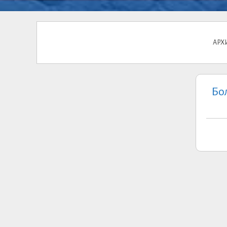
АРХ
Бо