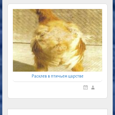
Расклев в птичьем царстве