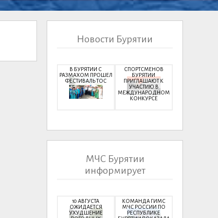
Новости Бурятии
В БУРЯТИИ С
СПОРТСМЕНОВ
РАЗМАХОМ ПРОШЕЛ
БУРЯТИИ
ФЕСТИВАЛЬ ТОС
ПРИГЛАШАЮТ К
УЧАСТИЮ В
МЕЖДУНАРОДНОМ
КОНКУРСЕ
МЧС Бурятии
информирует
10 АВГУСТА
КОМАНДА ГИМС
ОЖИДАЕТСЯ
МЧС РОССИИ ПО
УХУДШЕНИЕ
РЕСПУБЛИКЕ