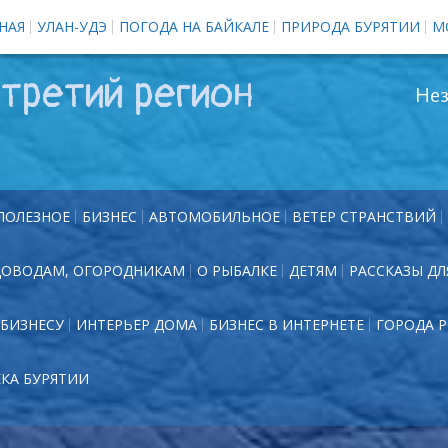
НАЯ
УЛАН-УДЭ
ПОГОДА НА БАЙКАЛЕ
ПРИРОДА БУРЯТИИ
М
третий регион
Нез
ПОЛЕЗНОЕ
БИЗНЕС
АВТОМОБИЛЬНОЕ
ВЕТЕР СТРАНСТВИЙ
ДОВОДАМ, ОГОРОДНИКАМ
О РЫБАЛКЕ
ДЕТЯМ
РАССКАЗЫ ДЛ
БИЗНЕСУ
ИНТЕРЬЕР ДОМА
БИЗНЕС В ИНТЕРНЕТЕ
ГОРОДА 
ЕКА БУРЯТИИ