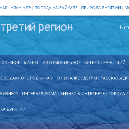
НАЯ
УЛАН-УДЭ
ПОГОДА НА БАЙКАЛЕ
ПРИРОДА БУРЯТИИ
М
третий регион
Нез
ПОЛЕЗНОЕ
БИЗНЕС
АВТОМОБИЛЬНОЕ
ВЕТЕР СТРАНСТВИЙ
ДОВОДАМ, ОГОРОДНИКАМ
О РЫБАЛКЕ
ДЕТЯМ
РАССКАЗЫ ДЛ
БИЗНЕСУ
ИНТЕРЬЕР ДОМА
БИЗНЕС В ИНТЕРНЕТЕ
ГОРОДА 
ЕКА БУРЯТИИ