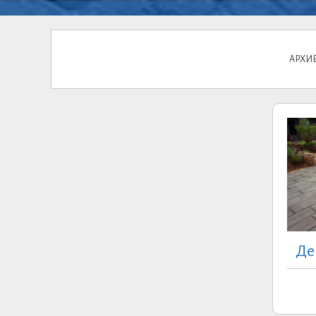
АРХИВ
Де