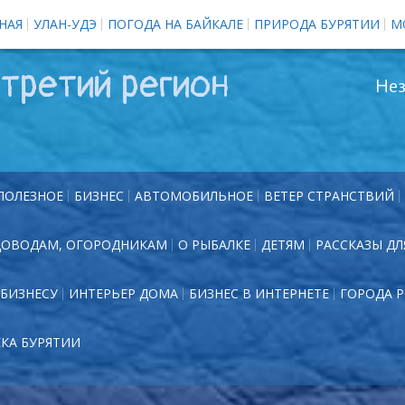
НАЯ
УЛАН-УДЭ
ПОГОДА НА БАЙКАЛЕ
ПРИРОДА БУРЯТИИ
М
третий регион
Нез
ПОЛЕЗНОЕ
БИЗНЕС
АВТОМОБИЛЬНОЕ
ВЕТЕР СТРАНСТВИЙ
ДОВОДАМ, ОГОРОДНИКАМ
О РЫБАЛКЕ
ДЕТЯМ
РАССКАЗЫ ДЛ
БИЗНЕСУ
ИНТЕРЬЕР ДОМА
БИЗНЕС В ИНТЕРНЕТЕ
ГОРОДА 
ЕКА БУРЯТИИ