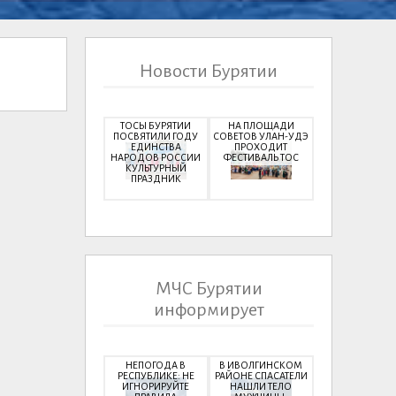
Новости Бурятии
ТОСЫ БУРЯТИИ
НА ПЛОЩАДИ
ПОСВЯТИЛИ ГОДУ
СОВЕТОВ УЛАН-УДЭ
ЕДИНСТВА
ПРОХОДИТ
НАРОДОВ РОССИИ
ФЕСТИВАЛЬ ТОС
КУЛЬТУРНЫЙ
ПРАЗДНИК
МЧС Бурятии
информирует
НЕПОГОДА В
В ИВОЛГИНСКОМ
РЕСПУБЛИКЕ: НЕ
РАЙОНЕ СПАСАТЕЛИ
ИГНОРИРУЙТЕ
НАШЛИ ТЕЛО