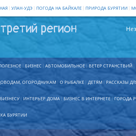
НАЯ
УЛАН-УДЭ
ПОГОДА НА БАЙКАЛЕ
ПРИРОДА БУРЯТИИ
М
третий регион
Нез
ПОЛЕЗНОЕ
БИЗНЕС
АВТОМОБИЛЬНОЕ
ВЕТЕР СТРАНСТВИЙ
ДОВОДАМ, ОГОРОДНИКАМ
О РЫБАЛКЕ
ДЕТЯМ
РАССКАЗЫ ДЛ
БИЗНЕСУ
ИНТЕРЬЕР ДОМА
БИЗНЕС В ИНТЕРНЕТЕ
ГОРОДА 
ЕКА БУРЯТИИ