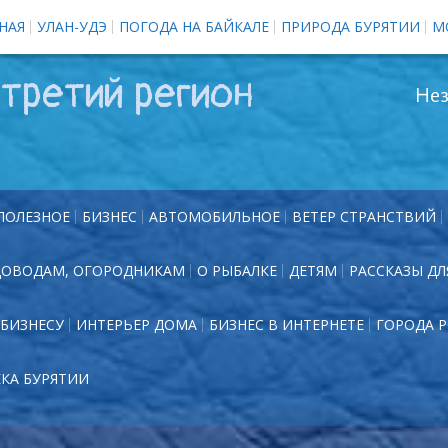
НАЯ
УЛАН-УДЭ
ПОГОДА НА БАЙКАЛЕ
ПРИРОДА БУРЯТИИ
М
третий регион
Нез
ПОЛЕЗНОЕ
БИЗНЕС
АВТОМОБИЛЬНОЕ
ВЕТЕР СТРАНСТВИЙ
ДОВОДАМ, ОГОРОДНИКАМ
О РЫБАЛКЕ
ДЕТЯМ
РАССКАЗЫ ДЛ
БИЗНЕСУ
ИНТЕРЬЕР ДОМА
БИЗНЕС В ИНТЕРНЕТЕ
ГОРОДА 
ЕКА БУРЯТИИ